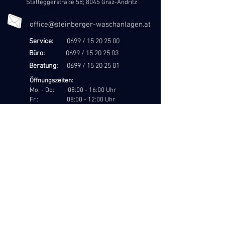
Statteggerstraße 58; 8045 Graz-Andritz
office@steinberger-waschanlagen.at
Service:
0699 /
15 20 25 00
Büro:
0699 /
15 20 25 03
Beratung:
0699 /
15 20 25 01
Öffnungszeiten:
Mo. - Do: 08:00 - 16:00 Uhr
Fr.: 08:00 - 12:00 Uhr
DATENSCHUTZ /
INFORMATIONSPFLICHT