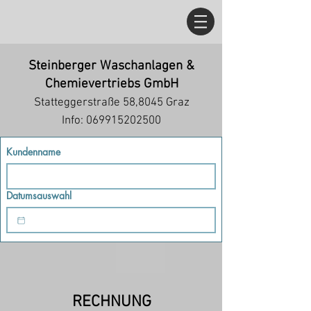
Steinberger Waschanlagen &
Chemievertriebs GmbH
Statteggerstraße 58,8045 Graz
Info: 069915202500
Kundenname
Datumsauswahl
RECHNUNG