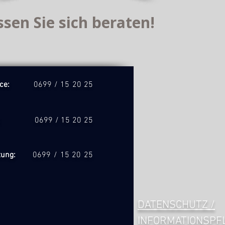
ssen Sie sich beraten!
rvice:
0699 / 15 20 25
üro:
0699 / 15 20 25
atung:
0699 / 15 20 25
DATENSCHUTZ /
INFORMATIONSPF