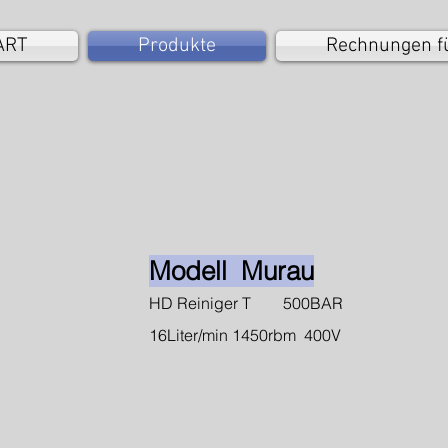
ART
Produkte
Rechnungen f
Modell Murau
HD Reiniger T 500BAR
16Liter/min 1450rbm 400V