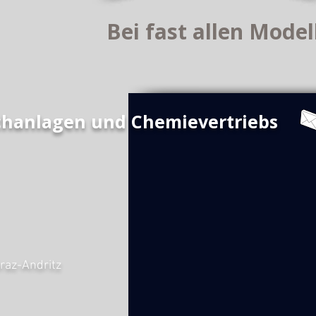
Bei fast allen Model
chanlagen und Chemievertriebs
raz-Andritz