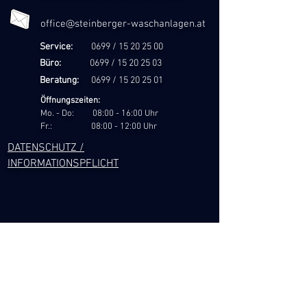
office@steinberger-waschanlagen.at
Service:
0699 /
15 20 25 00
Büro:
0699 /
15 20 25 03
Beratung:
0699 /
15 20 25 01
Öffnungszeiten:
Mo. - Do: 08:00 - 16:00 Uhr
Fr.: 08:00 - 12:00 Uhr
DATENSCHUTZ /
INFORMATIONSPFLICHT