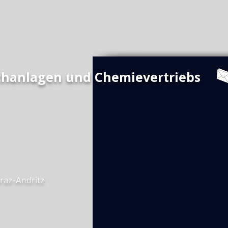
chanlagen und Chemievertriebs
raz-Andritz