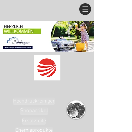
Hochdruckreiniger
Shopartikel
Ersatzteile
Chemieprodukte